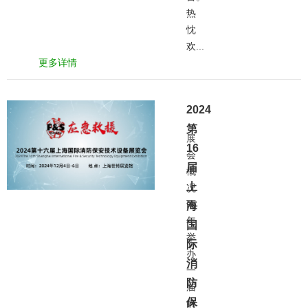
热
忱
欢...
更多详情
2024
第
展
16
会
届
概
上
况
两
海
年
国
举
际
办
消
一
防
届
保
的