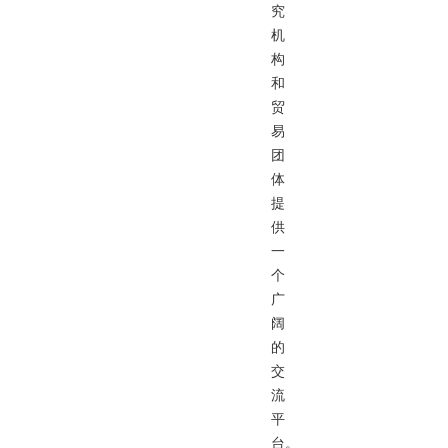
究
机
构
和
贸
易
团
体
提
供
一
个
广
阔
的
交
流
平
台。