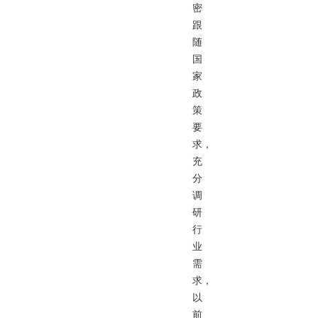
密
跟
随
国
家
政
策
要
求，
充
分
调
研
行
业
需
求，
以
前