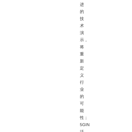
进
的
技
术
演
示，
将
重
新
定
义
行
业
的
可
能
性；
5GIN
活