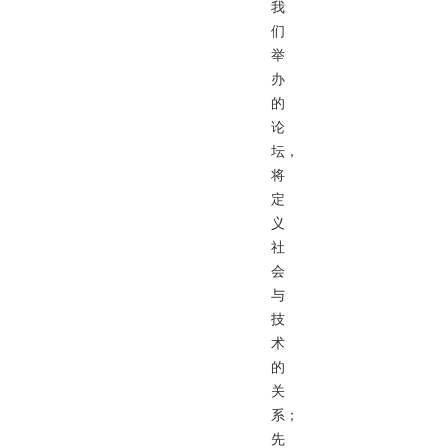
我
们
举
办
的
论
坛，
将
定
义
社
会
与
技
术
的
关
系；
先