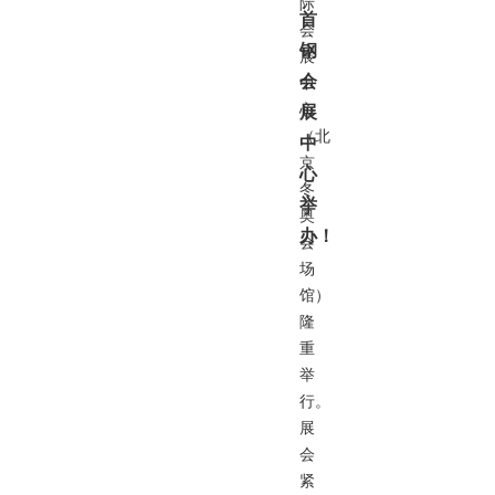
际
首
会
钢
展
会
中
心
展
（北
中
京
心
冬
举
奥
办！
会
场
馆）
隆
重
举
行。
展
会
紧