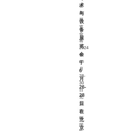
术
设
备
与
展
设
览
备
会
展
将
览
2024
会
年
6
于
月
6
28-
月
30
26-
日
28
北
日
京.
首
在
钢
北
国
京