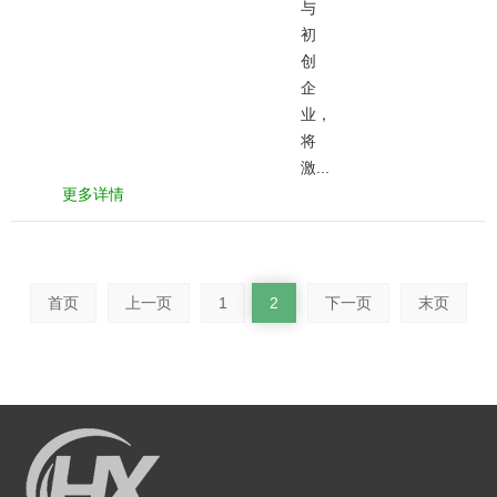
与
初
创
企
业，
将
激...
更多详情
首页
上一页
1
2
下一页
末页