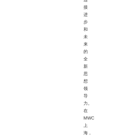
接
进
步
和
未
来
的
全
新
思
想
领
导
力。
在
MWC
上
海，