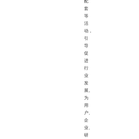
配
套
等
活
动，
引
导
促
进
行
业
发
展。
为
用
户、
企
业、
研