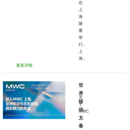
在
上
海
隆
重
举
行。
上
海...
更多详情
世
界
关
移
于
动
MWC
大
上
海
会