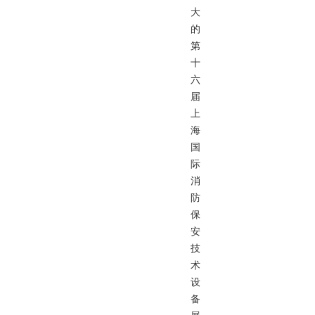
大
的
第
十
六
届
上
海
国
际
消
防
保
安
技
术
设
备