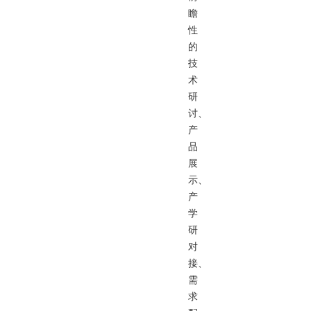
瞻
性
的
技
术
研
讨、
产
品
展
示、
产
学
研
对
接、
需
求