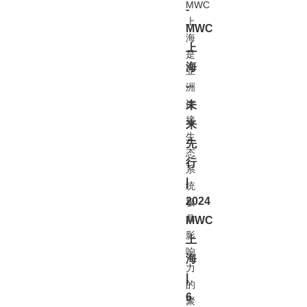
MWC
-
上
MWC
海
上
是
海
亚
-
洲
连
未
接
来
生
先
态
行
系
|
统
2024
极
具
MWC
影
上
响
海
力
|
的
6
聚