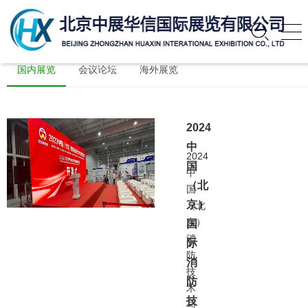
国内展览
会议论坛
海外展览
2024
中
2024
国
中
（北
国
京）
（北
京）
国
消
际
防
消
技
防
术
技
与