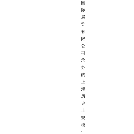
国
际
展
览
有
限
公
司
承
办
的
上
海
历
史
上
规
模
*