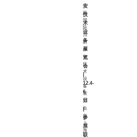
上
安
海
技
国
术
际
设
消
备
防
展
保
安
览
技
会
术
|
设
12.4-
备
6
展
日
览
会
|
由
参
上
展
海
联