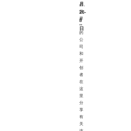
月
会。
世
26-
界
8
**
日
的
公
司
和
开
创
者
在
这
里
分
享
有
关
连