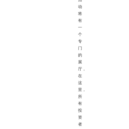
动
将
有
一
个
专
门
的
展
厅，
在
这
里，
所
有
投
资
者