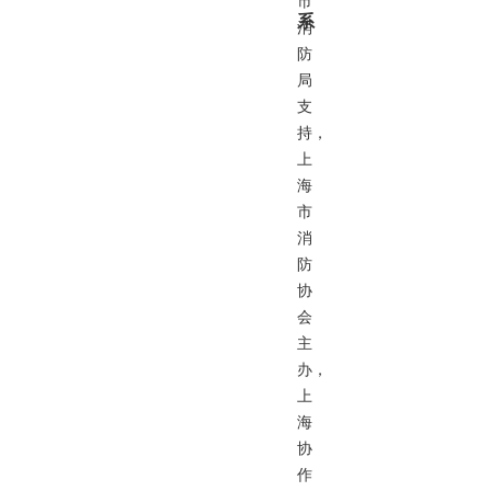
市
系
消
防
局
支
持，
上
海
市
消
防
协
会
主
办，
上
海
协
作